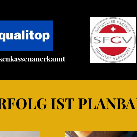
kenkassenanerkannt
RFOLG IST PLANBA