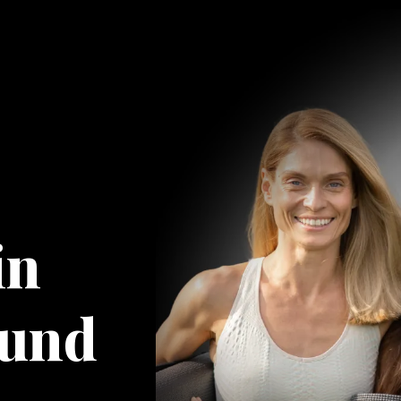
in
 und