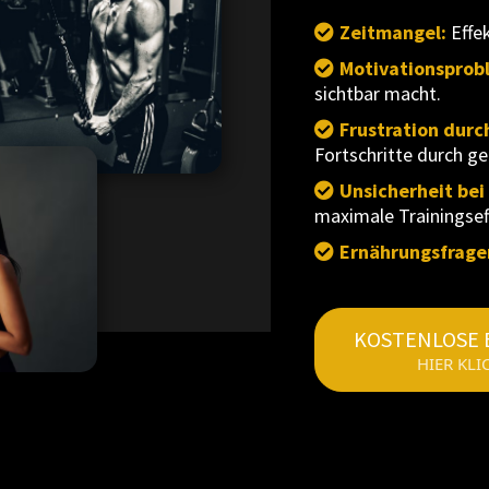
Zeitmangel:
Effe
Motivationsprob
sichtbar macht.
Frustration durc
Fortschritte durch ge
Unsicherheit be
maximale Trainingseff
Ernährungsfrage
KOSTENLOSE
HIER KLI