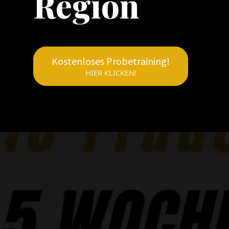
Region
Kostenloses Probetraining!
HIER KLICKEN!