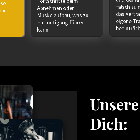
Fortschritte beim
sse
falsch zu
Abnehmen oder
bar
das Vertra
Muskelaufbau, was zu
eigene Tr
Entmutigung führen
beeinträch
kann.
Unsere
Dich: