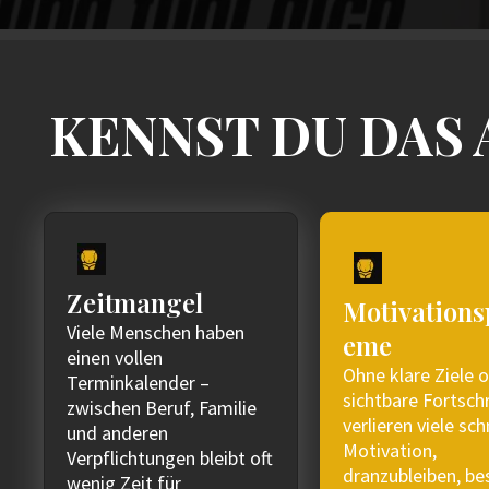
KENNST DU DAS 
Zeitmangel
Motivations
Viele Menschen haben
eme
einen vollen
Ohne klare Ziele 
Terminkalender –
sichtbare Fortschr
zwischen Beruf, Familie
verlieren viele sch
und anderen
Motivation,
Verpflichtungen bleibt oft
dranzubleiben, b
wenig Zeit für