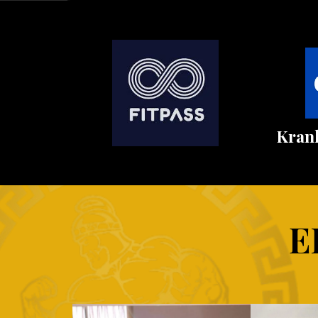
Kran
E